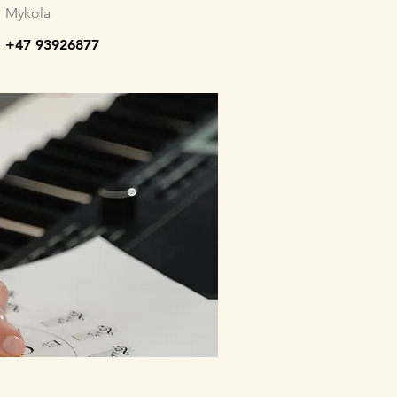
Mykola
+47 93926877