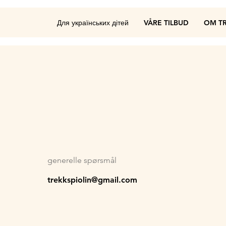
Для українських дітей
VÅRE TILBUD
OM TR
generelle spørsmål
trekkspiolin@gmail.com