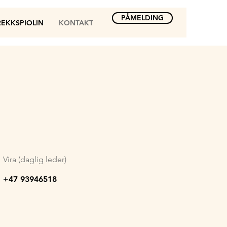
PÅMELDING
EKKSPIOLIN
KONTAKT
Vira (daglig leder)
+47 93946518