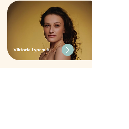
Viktoria Lypchuk
Priser
Varighet: 40 minutter (medlem 60
minutter) Grunnpris: 470 kr (490 kr)
Spesialist på et snevert felt = tillegg på 90
kr uansett lokale (Vi kan tilby flere
instrumenter om ønskelig, ta kontakt for
mer informasjon).